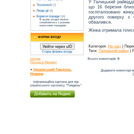
У Галицький райвідд
Технології
[7]
що 16 березня близ
Люди дії
госпіталізовано жінк
[8]
другого поверху з 
Корисні поради
[16]
В цьому розділі можна
обвалився.
ознайомитись з різними
корисними порадами
Жінка отримала тілес
ФОРМА ВХОДУ
Категорія
:
На часі
|
Пере
Увійти через uID
Теги
:
Галицький район
|
Стара форма входу
Всього коментарів
:
0
погода
Погода в Рівному
+
Український Тиждень.
Додавати коментарі м
Новини
Інформаційна картина дня від
українського часопису "Тиждень".