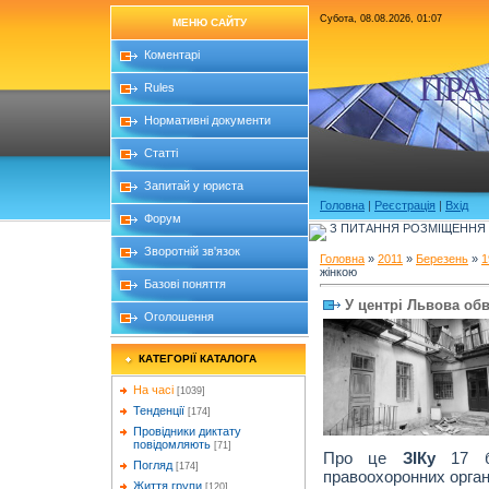
Субота, 08.08.2026, 01:07
МЕНЮ САЙТУ
Коментарі
ПРА
Rules
Нормативні документи
Статті
Запитай у юриста
Головна
|
Реєстрація
|
Вхід
Форум
З ПИТАННЯ РОЗМІЩЕННЯ Б
Зворотній зв'язок
Головна
»
2011
»
Березень
»
1
жінкою
Базові поняття
У центрі Львова об
Оголошення
КАТЕГОРІЇ КАТАЛОГА
На часі
[1039]
Тенденції
[174]
Провідники диктату
повідомляють
[71]
Про це
ЗІКу
17 бе
Погляд
[174]
правоохоронних орган
Життя групи
[120]