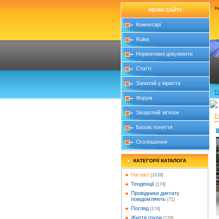
Не
МЕНЮ САЙТУ
Коментарі
Rules
Нормативні документи
Статті
Запитай у юриста
Г
Форум
Зворотній зв'язок
Г
Базові поняття
Оголошення
КАТЕГОРІЇ КАТАЛОГА
На часі
[1039]
Тенденції
[174]
Провідники диктату
повідомляють
[71]
Погляд
[174]
Життя групи
[120]