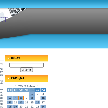
СТ
ПОШУК
:45
ля
ет
ик
КАЛЕНДАР
на
ий
«
Жовтень 2010
»
го
Пн
Вт
Ср
Чт
Пт
Сб
Нд
ів,
1
2
3
ів
Він
4
5
6
7
8
9
10
ою
11
12
13
14
15
16
17
він
ик
18
19
20
21
22
23
24