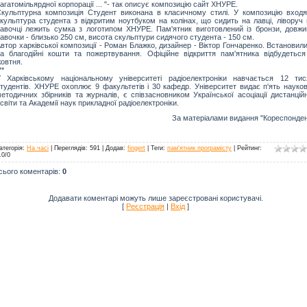
агатомільярдної корпорації ... "- так описує композицію сайт ХНУРЕ.
кульптурна композиція Студент виконана в класичному стилі. У композицію входя
кульптура студента з відкритим ноутбуком на колінах, що сидить на лавці, ліворуч 
авочці лежить сумка з логотипом ХНУРЕ. Пам'ятник виготовлений із бронзи, довжи
авочки - близько 250 см, висота скульптури сидячого студента - 150 см.
втор харківської композиції - Роман Блажко, дизайнер - Віктор Гончаренко. Встановили
а благодійні кошти та пожертвування. Офіційне відкриття пам'ятника відбудеться
овтня.
**
 Харківському національному університеті радіоелектроніки навчається 12 тис
тудентів. ХНУРЕ охоплює 9 факультетів і 30 кафедр. Університет видає п'ять науков
етодичних збірників та журналів, є співзасновником Української асоціації дистанцій
світи та Академії наук прикладної радіоелектроніки.
За матеріалами видання "Кореспонден
атегорія
:
На часі
|
Переглядів
: 591 |
Додав
:
fingert
|
Теги
:
пам'ятник програмісту
|
Рейтинг
:
.0
/
0
сього коментарів
:
0
Додавати коментарі можуть лише зареєстровані користувачі.
[
Реєстрація
|
Вхід
]