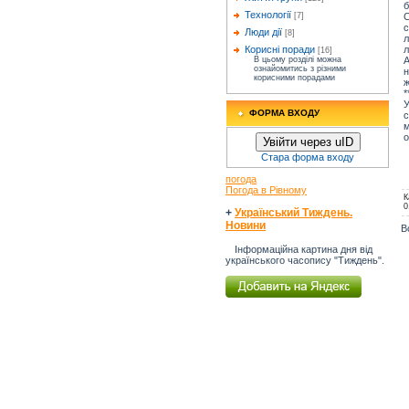
б
Технології
С
[7]
с
Люди дії
[8]
л
л
Корисні поради
[16]
А
В цьому розділі можна
ознайомитись з різними
н
корисними порадами
ж
*
У
ФОРМА ВХОДУ
с
м
о
Увійти через uID
Стара форма входу
погода
Погода в Рівному
К
0
+
Український Тиждень.
Новини
В
Інформаційна картина дня від
українського часопису "Тиждень".