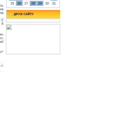
25
26
27
28
29
30
31
ть
на
на
ДРУЗІ САЙТУ
 її
 8
яч
о-
ної
т"