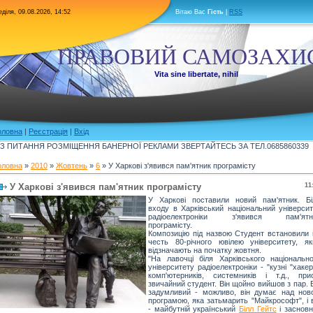
діля, 09.08.2026, 14:52
Вітаю Вас
Гість
|
RSS
ПРАВОВИЙ САМОЗАХИ
Vita sine libertate, nihil
оловна
|
Реєстрація
|
Вхід
З ПИТАННЯ РОЗМІЩЕННЯ БАНЕРНОЇ РЕКЛАМИ ЗВЕРТАЙТЕСЬ ЗА ТЕЛ.0685860339
оловна
»
2010
»
Жовтень
»
6
» У Харкові з'явився пам'ятник програмісту
У Харкові з'явився пам'ятник програмісту
11
У Харкові поставили новий пам'ятник. Бі
входу в Харківський національний університ
радіоелектроніки з'явився пам'ятн
програмісту.
Композицію під назвою Студент встановили 
честь 80-річного ювілею університету, як
відзначають на початку жовтня.
"На лавочці біля Харківського національно
університету радіоелектроніки - "кузні "хакер
комп'ютерників, системників і т.д., прис
звичайний студент. Він щойно вийшов з пар. 
задумливий - можливо, він думає над нов
програмою, яка затьмарить "Майкрософт", і 
- майбутній український
Білл Гейтс
і засновн