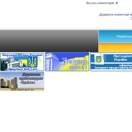
Всього коментарів
:
0
Додавати коментарі м
Українськ