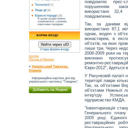
повідомляє прес-с
Технології
[7]
порушенням зако
Люди дії
використано 32,4 
[8]
повідомленні.
Корисні поради
[16]
В цьому розділі можна
ознайомитись з різними
Так, за даними ві
корисними порадами
використано 87,1 мі
однак, жоден з об’єк
ФОРМА ВХОДУ
монастирем, в екс
об’єктів, на яких про
Увійти через uID
лише три. Через недо
Стара форма входу
2008-2009 роки на те
погода
виконано протизсу
Погода в Рівному
ремонтно-реставрацій
+
Український Тиждень.
Євро-2012″, йдеться в
Новини
У Рахунковій палаті 
Інформаційна картина дня від
території лаври кільк
українського часопису "Тиждень".
Так, за об’єктами Ве
об’єктами Нижньої л
інтер’єру Успен
підприємство КМДА.
"Інвентаризація стан
Генерального плану
2009 році. Єдиного
реставраційних робі
Національного зап