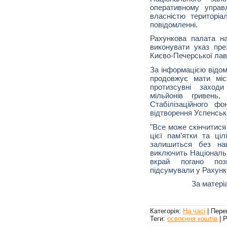
оперативному управ
власністю територіа
повідомленні.
Рахункова палата н
виконувати указ пр
Києво-Печерської лав
За інформацією відом
продовжує мати міс
протизсувні заходи
мільйонів гривень
Стабілізаційного ф
відтворення Успенсько
"Все може скінчитися
цієї пам’ятки та ціл
залишиться без на
виключить Національн
вкрай погано позн
підсумували у Рахунко
За матері
Категорія
:
На часі
|
Пере
Теги
:
освоєння коштів
|
Р