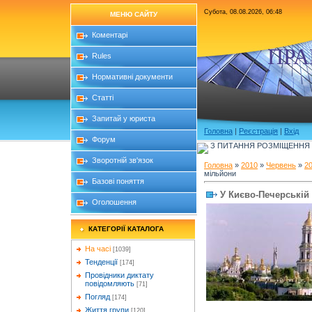
Субота, 08.08.2026, 06:48
МЕНЮ САЙТУ
Коментарі
ПРА
Rules
Нормативні документи
Статті
Запитай у юриста
Головна
|
Реєстрація
|
Вхід
Форум
З ПИТАННЯ РОЗМІЩЕННЯ Б
Зворотній зв'язок
Головна
»
2010
»
Червень
»
2
мільйони
Базові поняття
У Києво-Печерській 
Оголошення
КАТЕГОРІЇ КАТАЛОГА
На часі
[1039]
Тенденції
[174]
Провідники диктату
повідомляють
[71]
Погляд
[174]
Життя групи
[120]