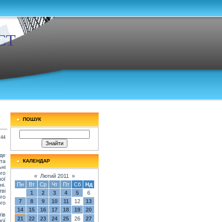
СТ
ПОШУК
:44
де
та
КАЛЕНДАР
ні
го
«
Лютий 2011
»
чої
Пн
Вт
Ср
Чт
Пт
Сб
Нд
ні.
тві
1
2
3
4
5
6
го
7
8
9
10
11
12
13
го
14
15
16
17
18
19
20
ів
21
22
23
24
25
26
27
ої