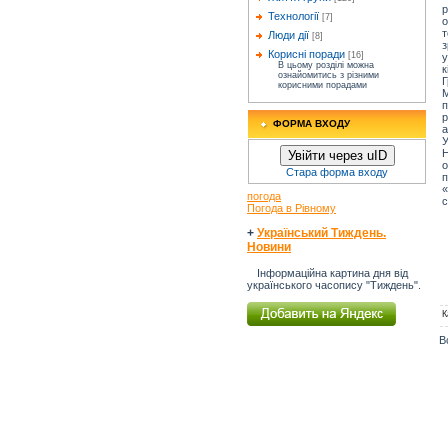
р
Технології
[7]
т
Люди дії
[8]
з
Корисні поради
[16]
у
В цьому розділі можна
к
ознайомитись з різними
Г
корисними порадами
М
р
ФОРМА ВХОДУ
а
У
Н
Увійти через uID
о
Стара форма входу
п
«
погода
с
Погода в Рівному
+
Український Тиждень.
Новини
Інформаційна картина дня від
українського часопису "Тиждень".
К
В