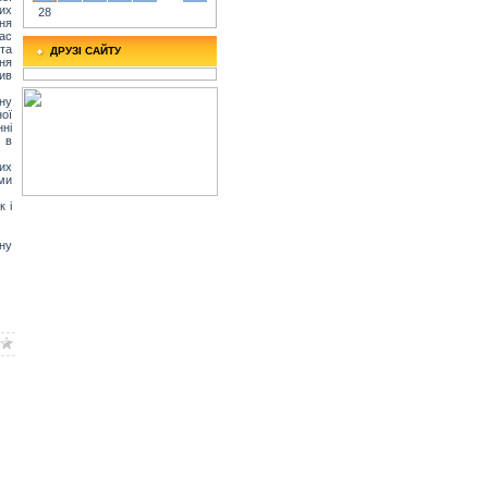
их
28
ня
нас
та
ДРУЗІ САЙТУ
ня
чив
вну
ої
ні
 в
их
ми
к і
ну