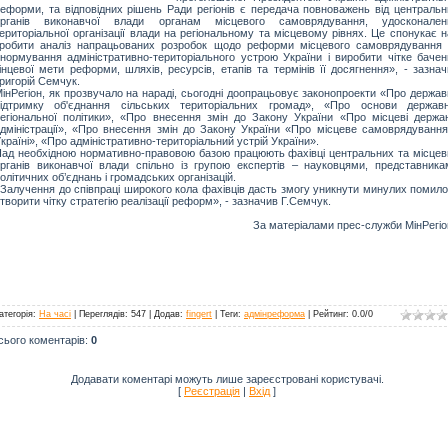
еформи, та відповідних рішень Ради регіонів є передача повноважень від центральн
органів виконавчої влади органам місцевого самоврядування, удосконален
ериторіальної організації влади на регіональному та місцевому рівнях. Це спонукає 
робити аналіз напрацьованих розробок щодо реформи місцевого самоврядування 
нормування адміністративно-територіального устрою України і виробити чітке бачен
інцевої мети реформи, шляхів, ресурсів, етапів та термінів її досягнення», - зазна
ригорій
Семчук
.
інРегіон
, як прозвучало на нараді, сьогодні доопрацьовує законопроекти «Про держа
підтримку об'єднання сільських територіальних громад», «
Пpo
основи державн
егіональної політики», «Про внесення змін до Закону України «Про місцеві держан
дміністрації», «Про внесення змін до Закону України «Про місцеве самоврядування
країні», «Про адміністративно-територіальний устрій України».
ад необхідною нормативно-правовою базою працюють фахівці центральних та місцев
рганів виконавчої влади спільно із групою експертів – науковцями, представника
олітичних об’єднань і громадських організацій.
Залучення до співпраці широкого кола фахівців дасть змогу уникнути минулих помило
творити чітку стратегію реалізації реформ», - зазначив Г.
Семчук
.
За матеріалами прес-служби МінРегіо
атегорія
:
На часі
|
Переглядів
: 547 |
Додав
:
fingert
|
Теги
:
адмінреформа
|
Рейтинг
:
0.0
/
0
сього коментарів
:
0
Додавати коментарі можуть лише зареєстровані користувачі.
[
Реєстрація
|
Вхід
]