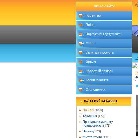
Су
МЕНЮ САЙТУ
Коментарі
Rules
Нормативні документи
Статті
Запитай у юриста
Г
Форум
Зворотній зв'язок
Г
а
Базові поняття
Оголошення
КАТЕГОРІЇ КАТАЛОГА
На часі
[1039]
Тенденції
[174]
Провідники диктату
повідомляють
[71]
Погляд
[174]
Життя групи
[120]