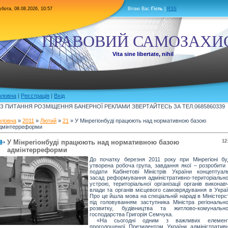
бота, 08.08.2026, 10:57
Вітаю Вас
Гість
|
RSS
ПРАВОВИЙ САМОЗАХИ
Vita sine libertate, nihil
оловна
|
Реєстрація
|
Вхід
З ПИТАННЯ РОЗМІЩЕННЯ БАНЕРНОЇ РЕКЛАМИ ЗВЕРТАЙТЕСЬ ЗА ТЕЛ.0685860339
оловна
»
2011
»
Лютий
»
21
» У Мінрегіонбуді працюють над нормативною базою
дмінтерреформи
У Мінрегіонбуді працюють над нормативною базою
12
адмінтерреформи
До початку березня 2011 року при
Мінрегіоні
бу
утворена робоча група, завдання якої – розробити 
подати Кабінетові Міністрів України концептуаль
засад реформування адміністративно-територіально
устрою, територіальної організації органів виконав
влади та органів місцевого самоврядування в Украї
Про це йшла мова на спеціальній нараді в Міністерс
під головуванням заступника Міністра регіонально
розвитку, будівництва та житлово-комунально
господарства Григорія
Семчука
.
«На сьогодні одним з важливих елемент
проголошеної Президентом України адміністративн