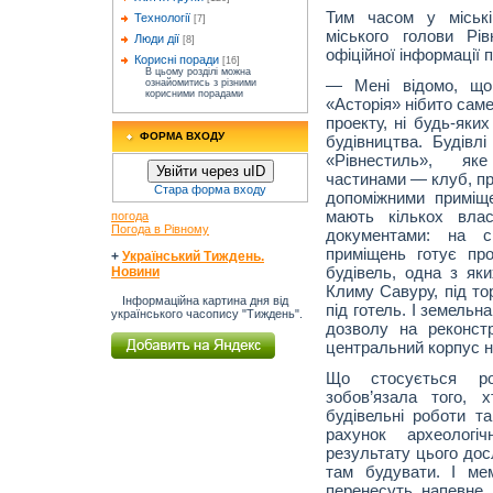
Тим часом у міські
Технології
[7]
міського голови Рів
Люди дії
[8]
офіційної інформації 
Корисні поради
[16]
В цьому розділі можна
— Мені відомо, що 
ознайомитись з різними
корисними порадами
«Асторія» нібито саме
проекту, ні будь-яки
ФОРМА ВХОДУ
будівництва. Будів
«Рівнестиль», я
Увійти через uID
частинами — клуб, пр
Стара форма входу
допоміжними приміщ
мають кількох влас
погода
Погода в Рівному
документами: на с
приміщень готує про
+
Український Тиждень.
будівель, одна з як
Новини
Климу Савуру, під то
Інформаційна картина дня від
під готель. І земельн
українського часопису "Тиждень".
дозволу на реконст
центральний корпус н
Що стосується ро
зобов’язала того, 
будівельні роботи та
рахунок археологі
результату цього дос
там будувати. І ме
перенесуть, напевне, 