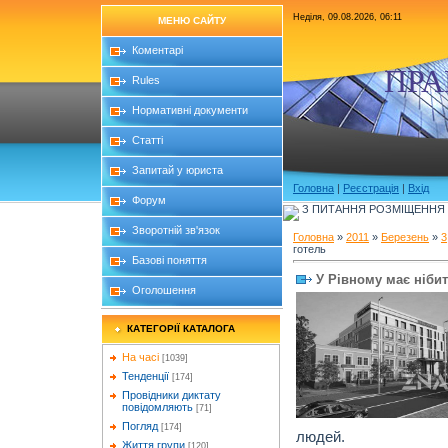
Неділя, 09.08.2026, 06:11
МЕНЮ САЙТУ
Коментарі
ПРА
Rules
Нормативні документи
Статті
Запитай у юриста
Головна
|
Реєстрація
|
Вхід
Форум
З ПИТАННЯ РОЗМІЩЕННЯ Б
Зворотній зв'язок
Головна
»
2011
»
Березень
»
3
готель
Базові поняття
У Рівному має нібит
Оголошення
КАТЕГОРІЇ КАТАЛОГА
На часі
[1039]
Тенденції
[174]
Провідники диктату
повідомляють
[71]
Погляд
[174]
людей.
Життя групи
[120]