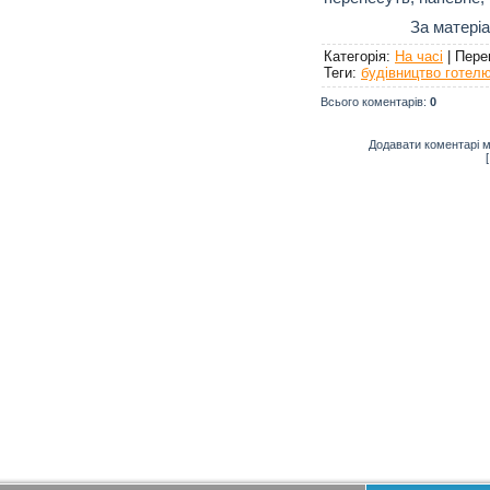
За матері
Категорія
:
На часі
|
Пере
Теги
:
будівництво готел
Всього коментарів
:
0
Додавати коментарі м