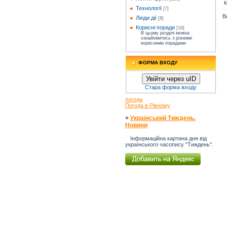
К
Технології
[7]
В
Люди дії
[8]
Корисні поради
[16]
В цьому розділі можна
ознайомитись з різними
корисними порадами
ФОРМА ВХОДУ
Увійти через uID
Стара форма входу
погода
Погода в Рівному
+
Український Тиждень.
Новини
Інформаційна картина дня від
українського часопису "Тиждень".