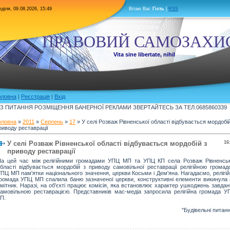
діля, 09.08.2026, 15:49
Вітаю Вас
Гість
|
RSS
ПРАВОВИЙ САМОЗАХИ
Vita sine libertate, nihil
оловна
|
Реєстрація
|
Вхід
З ПИТАННЯ РОЗМІЩЕННЯ БАНЕРНОЇ РЕКЛАМИ ЗВЕРТАЙТЕСЬ ЗА ТЕЛ.0685860339
оловна
»
2011
»
Серпень
»
17
» У селі Розваж Рівненської області відбувається мордобій
риводу реставрації
У селі Розваж Рівненської області відбувається мордобій з
16
приводу реставрації
На цей час між релігійними громадами УПЦ МП та УПЦ КП села Розваж Рівненськ
бласті відбувається мордобій з приводу самовільної реставрації релігійною громад
ПЦ МП пам'ятки національного значення, церкви Косьми і Дем'яна. Нагадаємо, релігі
ромада УПЦ МП спалила баню зазначеної церкви, конструктивні елементи викинула 
мітник. Наразі, на об'єкті працює комісія, яка встановлює характер ушкоджень завда
амовільною реставрацією. Представників мас-медіа запросила релігійна громада У
П.
"Будівельні питан