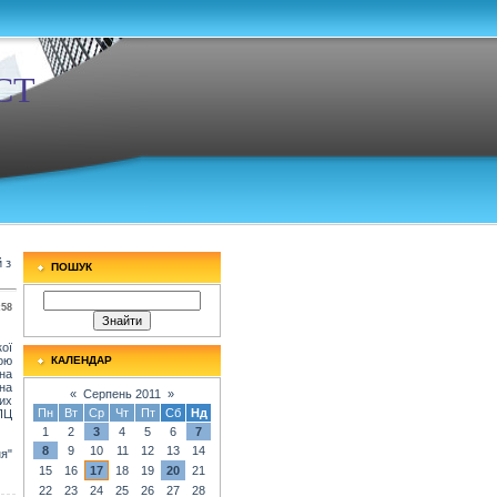
СТ
 з
ПОШУК
:58
ої
ою
КАЛЕНДАР
йна
на
«
Серпень 2011
»
них
Пн
Вт
Ср
Чт
Пт
Сб
Нд
ПЦ
1
2
3
4
5
6
7
8
9
10
11
12
13
14
ня"
15
16
17
18
19
20
21
22
23
24
25
26
27
28