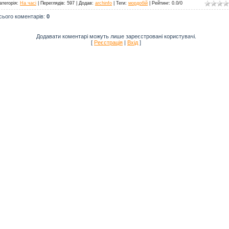
атегорія
:
На часі
|
Переглядів
: 597 |
Додав
:
archinfo
|
Теги
:
мордобій
|
Рейтинг
:
0.0
/
0
сього коментарів
:
0
Додавати коментарі можуть лише зареєстровані користувачі.
[
Реєстрація
|
Вхід
]