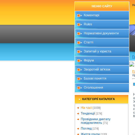
Не
МЕНЮ САЙТУ
Коментарі
Rules
Нормативні документи
Статті
Запитай у юриста
Г
Форум
Зворотній зв'язок
Г
п
Базові поняття
Оголошення
о
КАТЕГОРІЇ КАТАЛОГА
У
г
На часі
[1039]
с
с
Тенденції
[174]
К
Провідники диктату
повідомляють
[71]
Погляд
[174]
Життя групи
[120]