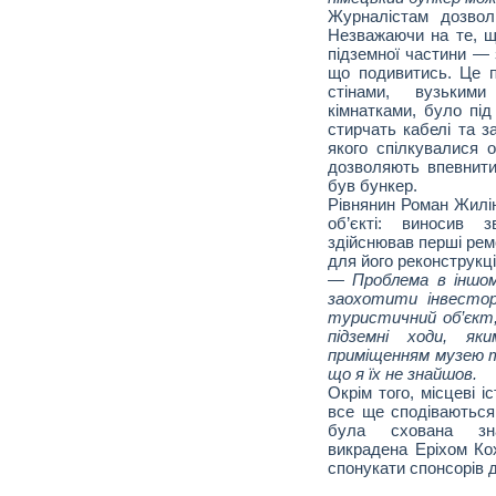
Журналістам дозвол
Незважаючи на те, щ
підземної частини — 
що подивитись. Це 
стінами, вузьким
кімнатками, було під 
стирчать кабелі та 
якого спілкувалися о
дозволяють впевнити
був бункер.
Рівнянин Роман Жилі
об’єкті: виносив з
здійснював перші рем
для його реконструкці
— Проблема в іншо
заохотити інвесто
туристичний об’єкт,
підземні ходи, як
приміщенням музею 
що я їх не знайшов.
Окрім того, місцеві 
все ще сподіваються
була схована зна
викрадена Еріхом Ко
спонукати спонсорів д