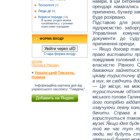
наміри, в цій бетонній
Технології
орендарі намагались
[7]
припинено, бункер зам
Люди дії
[8]
буде розірвано.
Корисні поради
[16]
В цьому розділі можна
Підставою для роз
ознайомитись з різними
підприємство забор
корисними порадами
Управління комуна
документи до суду
ФОРМА ВХОДУ
припинення оренди.
— Якщо договір таки
Увійти через uID
право виставити пр
Стара форма входу
повідомив головний с
погода
власністю Рівного 
Погода в Рівному
бажаючих зайнятися 
+
Український Тиждень.
цікаву туристичну ф
Новини
в них, як свідчить до
—
Це місце, на мо
Інформаційна картина дня від
українського часопису "Тиждень".
туристичним об’єк
міського голови Гали
його потрібно віддат
озвучуючи певну кон
бачити. Справа в 
користується такою
музеї. Якщо ідея буде 
той же час тут тр
люди, які будуть с
німецький бункер мо