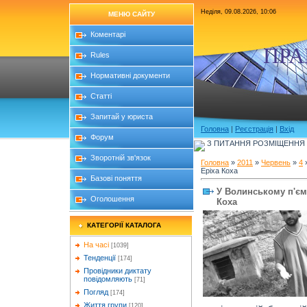
Неділя, 09.08.2026, 10:06
МЕНЮ САЙТУ
Коментарі
ПРА
Rules
Нормативні документи
Статті
Запитай у юриста
Головна
|
Реєстрація
|
Вхід
Форум
З ПИТАННЯ РОЗМІЩЕННЯ Б
Зворотній зв'язок
Головна
»
2011
»
Червень
»
4
»
Еріха Коха
Базові поняття
У Волинському п'ємо
Оголошення
Коха
КАТЕГОРІЇ КАТАЛОГА
На часі
[1039]
Тенденції
[174]
Провідники диктату
повідомляють
[71]
Погляд
[174]
Життя групи
[120]