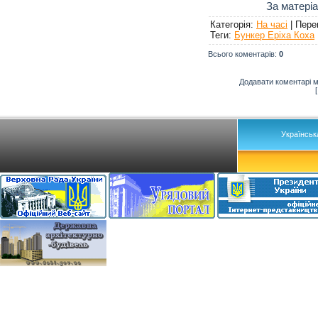
За матері
Категорія
:
На часі
|
Пере
Теги
:
Бункер Еріха Коха
Всього коментарів
:
0
Додавати коментарі м
Українськ