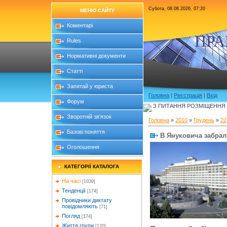
Субота, 08.08.2026, 07:20
МЕНЮ САЙТУ
Коментарі
ПРА
Rules
Нормативні документи
Статті
Запитай у юриста
Головна
|
Реєстрація
|
Вхід
Форум
З ПИТАННЯ РОЗМІЩЕННЯ Б
Зворотній зв'язок
Головна
»
2010
»
Грудень
»
22
Базові поняття
В Януковича забрали
Оголошення
КАТЕГОРІЇ КАТАЛОГА
На часі
[1039]
Тенденції
[174]
Провідники диктату
повідомляють
[71]
Погляд
[174]
Життя групи
[120]