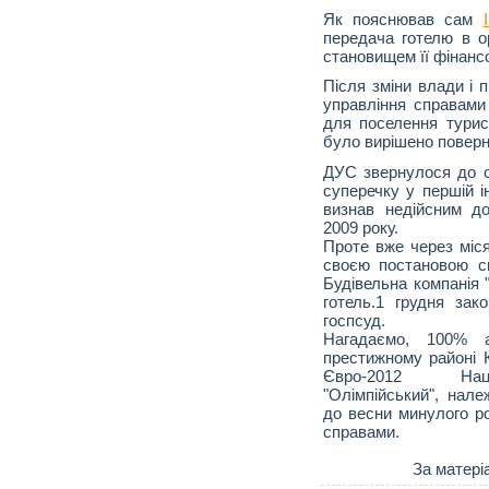
Як пояснював сам
передача готелю в 
становищем її фінанс
Після зміни влади і 
управління справами
для поселення турис
було вирішено поверн
ДУС звернулося до су
суперечку у першій і
визнав недійсним до
2009 року.
Проте вже через міся
своєю постановою ск
Будівельна компанія 
готель.1 грудня зак
госпсуд.
Нагадаємо, 100% а
престижному районі К
Євро-2012 Наці
"Олімпійський", нале
до весни минулого р
справами.
За матері