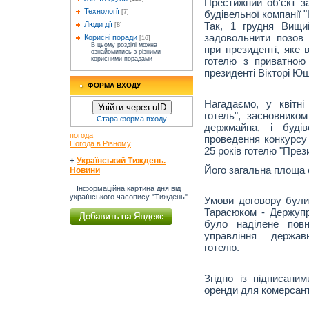
Престижний об'єкт з
Технології
[7]
будівельної компанії
Люди дії
Так, 1 грудня Вищи
[8]
задовольнити позов
Корисні поради
[16]
В цьому розділі можна
при президенті, яке 
ознайомитись з різними
корисними порадами
готелю з приватною
президенті Вікторі Ющ
ФОРМА ВХОДУ
Нагадаємо, у квітн
Увійти через uID
готель", засновнико
Стара форма входу
держмайна, і буді
погода
проведення конкурсу
Погода в Рівному
25 років готелю "През
+
Український Тиждень.
Його загальна площа 
Новини
Інформаційна картина дня від
українського часопису "Тиждень".
Умови договору були
Тарасюком - Держупр
було наділене повн
управління держав
готелю.
Згідно із підписани
оренди для комерсанті