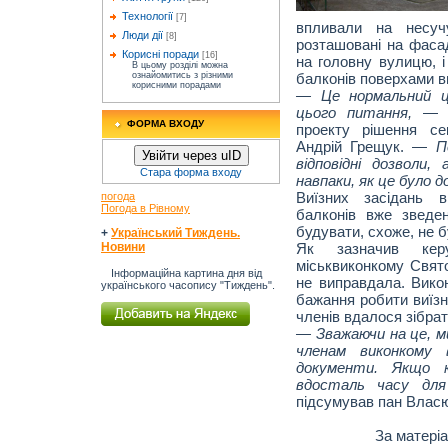
Технології
[7]
впливали на несуч
Люди дії
[8]
розташовані на фасад
Корисні поради
[16]
на головну вулицю, 
В цьому розділі можна
балконів поверхами в
ознайомитись з різними
корисними порадами
— Це нормальний ци
цього питання,
— 
ФОРМА ВХОДУ
проекту рішення се
Андрій Грещук. —
По
Увійти через uID
відповідні дозволи
Стара форма входу
навпаки, як це було д
Виїзних засідань в
погода
Погода в Рівному
балконів вже зведе
будувати, схоже, не б
+
Український Тиждень.
Як зазначив керу
Новини
міськвиконкому Свят
Інформаційна картина дня від
не виправдала. Вико
українського часопису "Тиждень".
бажання робити виїзні
членів вдалося зібра
— Зважаючи на це, м
членам виконкому в
документи. Якщо к
вдосталь часу дл
підсумував пан Власю
За матері