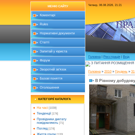
Четвер, 06.08.2026, 21:21
МЕНЮ САЙТУ
Коментарі
ПРА
Rules
Нормативні документи
Статті
Запитай у юриста
Головна
|
Реєстрація
|
Вхід
Форум
З ПИТАННЯ РОЗМІЩЕННЯ Б
Зворотній зв'язок
Головна
»
2010
»
Грудень
»
31
Базові поняття
В Рівному добудов
Оголошення
КАТЕГОРІЇ КАТАЛОГА
На часі
[1039]
Тенденції
[174]
Провідники диктату
повідомляють
[71]
Погляд
[174]
Життя групи
[120]