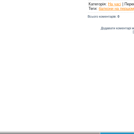
Категорія
:
На часі
|
Пере
Теги
:
балкони на першом
Всього коментарів
:
0
Додавати коментарі м