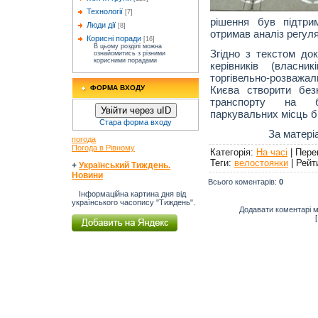
Технології
[7]
рішення був підтри
Люди дії
[8]
отримав аналіз регул
Корисні поради
[16]
В цьому розділі можна
Згідно з текстом до
ознайомитись з різними
корисними порадами
керівників (власник
торгівельно-розважал
Києва створити без
ФОРМА ВХОДУ
транспорту на б
Увійти через uID
паркувальних місць б
Стара форма входу
За матері
погода
Погода в Рівному
Категорія
:
На часі
|
Пере
Теги
:
велостоянки
|
Рейт
+
Український Тиждень.
Новини
Всього коментарів
:
0
Інформаційна картина дня від
українського часопису "Тиждень".
Додавати коментарі м