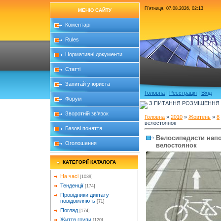
П`ятниця, 07.08.2026, 02:13
МЕНЮ САЙТУ
Коментарі
ПРА
Rules
Нормативні документи
Статті
Запитай у юриста
Головна
|
Реєстрація
|
Вхід
Форум
З ПИТАННЯ РОЗМІЩЕННЯ Б
Зворотній зв'язок
Головна
»
2010
»
Жовтень
»
8
велостоянок
Базові поняття
Велосипедисти напо
Оголошення
велостоянок
КАТЕГОРІЇ КАТАЛОГА
На часі
[1039]
Тенденції
[174]
Провідники диктату
повідомляють
[71]
Погляд
[174]
Життя групи
[120]