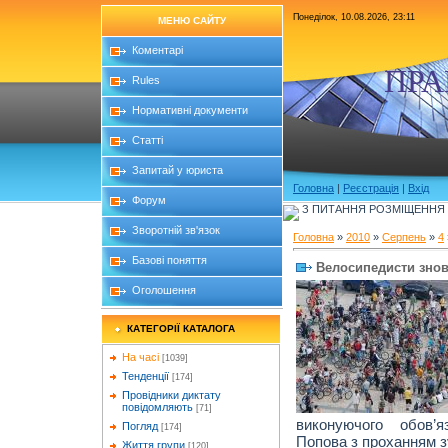
Понеділок, 10.08.2026, 23:11
МЕНЮ САЙТУ
Коментарі
ПРА
Rules
Нормативні документи
Статті
Запитай у юриста
Головна
|
Реєстрація
|
Вхід
Форум
З ПИТАННЯ РОЗМІЩЕННЯ Б
Зворотній зв'язок
Головна
»
2010
»
Серпень
»
4
Базові поняття
Велосипедисти знов
Оголошення
КАТЕГОРІЇ КАТАЛОГА
На часі
[1039]
Тенденції
[174]
Провідники диктату
повідомляють
[71]
виконуючого обов’
Погляд
[174]
Попова з проханням зу
Життя групи
[120]