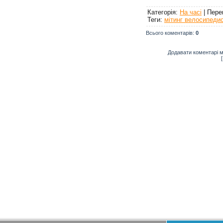
Категорія
:
На часі
|
Пере
Теги
:
мітинг велосипедис
Всього коментарів
:
0
Додавати коментарі м