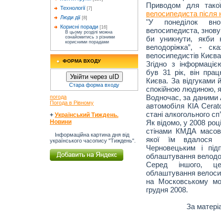
Приводом для такої
Технології
[7]
велосипедиста після 
Люди дії
[8]
"У понеділок вн
Корисні поради
[16]
велосипедиста, знову
В цьому розділі можна
би уникнути, якби
ознайомитись з різними
корисними порадами
велодоріжка”, - ск
велосипедистів Києв
ФОРМА ВХОДУ
Згідно з інформаці
був 31 рік, він пра
Увійти через uID
Києва. За відгуками й
Стара форма входу
спокійною людиною, як
Водночас, за даними 
погода
Погода в Рівному
автомобіля КІА Cerat
стані алкогольного сп’
+
Український Тиждень.
Як відомо, у 2008 ро
Новини
стінами КМДА масову
Інформаційна картина дня від
якої їм вдалося д
українського часопису "Тиждень".
Черновецьким і під
облаштування велодо
Серед іншого, це
облаштування велосип
на Московському мо
грудня 2008.
За матері