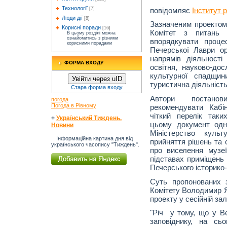
Технології
повідомляє
Інститут р
[7]
Люди дії
[8]
Зазначеним проектом
Корисні поради
[16]
Комітет з питань 
В цьому розділі можна
ознайомитись з різними
впорядкувати проце
корисними порадами
Печерської Лаври ор
напрямів діяльності
ФОРМА ВХОДУ
освітня, науково-дос
культурної спадщин
Увійти через uID
туристична діяльність
Стара форма входу
Автори постанов
погода
Погода в Рівному
рекомендувати Кабін
чіткий перелік таки
+
Український Тиждень.
цьому документ одн
Новини
Міністерство куль
Інформаційна картина дня від
прийняття рішень та 
українського часопису "Тиждень".
про виселення музе
підставах приміщень 
Печерського історико-
Суть пропонованих 
Комітету Володимир Я
проекту у сесійній за
"Річ у тому, що у В
заповіднику, на сь