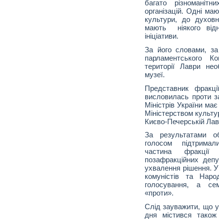
багато різноманітн
організацій. Одні м
культури, до духов
мають ніякого відн
ініціативи.
За його словами, за
парламентського К
території Лаври нео
музеї.
Представник фракці
висловилась проти за
Міністрів України ма
Міністерством культу
Києво-Печерській Лавр
За результатами об
голосом підтримал
частина фракці
позафракційних деп
ухвалення рішення. У 
комуністів та Наро
голосування, а сем
«проти».
Слід зауважити, що у
дня містився також