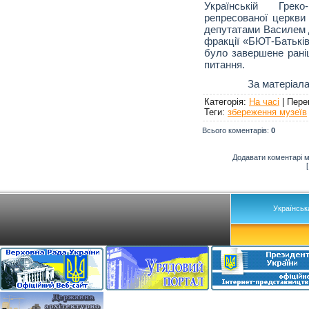
Українській Греко
репресованої церкви
депутатами Василем
фракції «БЮТ-Батькі
було завершене рані
питання.
За матеріала
Категорія
:
На часі
|
Пере
Теги
:
збереження музеїв
Всього коментарів
:
0
Додавати коментарі м
Українськ