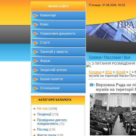
П`ятниця, 07.08.2026, 05:52
МЕНЮ САЙТУ
Коментарі
ПРА
Rules
Нормативні документи
Статті
Запитай у юриста
Головна
|
Реєстрація
|
Вхід
Форум
З ПИТАННЯ РОЗМІЩЕННЯ Б
Зворотній зв'язок
Головна
»
2011
»
Лютий
»
7
» В
музеїв на території Києво-Пе
Базові поняття
Верховна Рада не п
Оголошення
музеїв на території
КАТЕГОРІЇ КАТАЛОГА
На часі
[1039]
Тенденції
[174]
Провідники диктату
повідомляють
[71]
Погляд
[174]
Життя групи
[120]