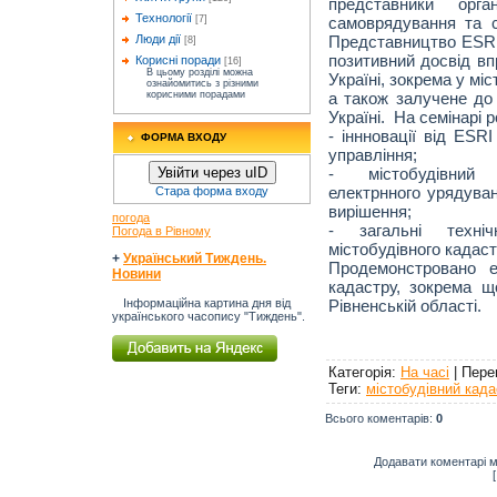
представники орга
Технології
самоврядування та су
[7]
Представництво ESR
Люди дії
[8]
позитивний досвід в
Корисні поради
[16]
В цьому розділі можна
Україні, зокрема у міс
ознайомитись з різними
а також залучене до
корисними порадами
Україні. На семінарі 
- іннновації від ESR
ФОРМА ВХОДУ
управління;
- містобудівний 
Увійти через uID
електрнного урядуван
Стара форма входу
вирішення;
погода
- загальні техні
Погода в Рівному
містобудівного кадаст
+
Український Тиждень.
Продемонстровано е
Новини
кадастру, зокрема 
Рівненській області.
Інформаційна картина дня від
українського часопису "Тиждень".
Категорія
:
На часі
|
Пере
Теги
:
містобудівний када
Всього коментарів
:
0
Додавати коментарі м