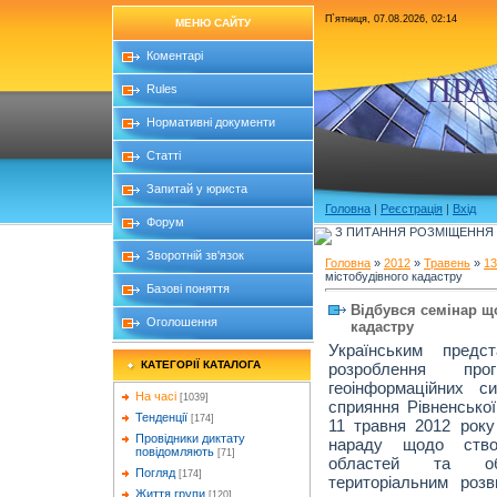
П`ятниця, 07.08.2026, 02:14
МЕНЮ САЙТУ
Коментарі
ПРА
Rules
Нормативні документи
Статті
Запитай у юриста
Головна
|
Реєстрація
|
Вхід
Форум
З ПИТАННЯ РОЗМІЩЕННЯ Б
Зворотній зв'язок
Головна
»
2012
»
Травень
»
13
містобудівного кадастру
Базові поняття
Відбувся семінар щ
Оголошення
кадастру
Українським предс
КАТЕГОРІЇ КАТАЛОГА
розроблення про
геоінформаційних 
На часі
[1039]
сприяння Рівненської
Тенденції
[174]
11 травня 2012 року
Провідники диктату
нараду щодо створ
повідомляють
[71]
областей та об
Погляд
[174]
територіальним роз
Життя групи
[120]