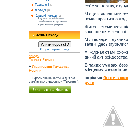
Технології
[7]
себе за церкву, окупу
Люди дії
[8]
Місцеві чиновники ро
Корисні поради
[16]
немає практично жодн
В цьому розділі можна
ознайомитись з різними
корисними порадами
Жителі стомилися від
захопленням зеленої 
ФОРМА ВХОДУ
Міліціонери глузлив
заяви "десь згубилися
Увійти через uID
Стара форма входу
А журналістам схож
погода
дикий акт рейдерства 
Погода в Рівному
В таких умовах безз
+
Український Тиждень.
місцевих жителів не
Новини
окрім як
брати захис
Інформаційна картина дня від
українського часопису "Тиждень".
руки
.