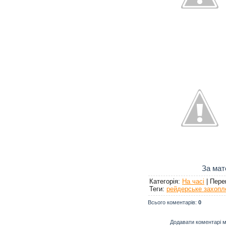
За мат
Категорія
:
На часі
|
Пере
Теги
:
рейдерське захопл
Всього коментарів
:
0
Додавати коментарі м