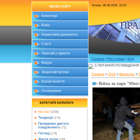
Четвер, 06.08.2026, 16:19
МЕНЮ САЙТУ
Коментарі
ПРА
Rules
Нормативні документи
Статті
Запитай у юриста
Головна
|
Реєстрація
|
Вхід
Форум
З ПИТАННЯ РОЗМІЩЕННЯ Б
Зворотній зв'язок
Головна
»
2010
»
Вересень
»
Базові поняття
Війна за парк “Юні
Оголошення
КАТЕГОРІЇ КАТАЛОГА
На часі
[1039]
Тенденції
[174]
Провідники диктату
повідомляють
[71]
Погляд
[174]
Життя групи
[120]