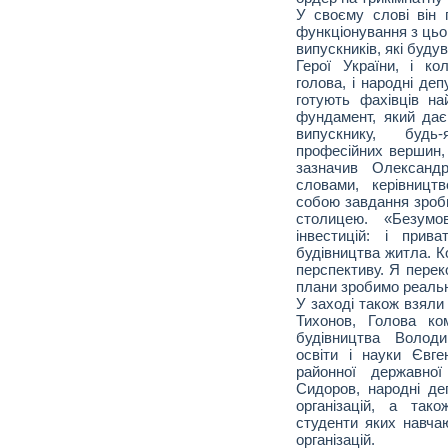
У своєму слові він 
функціонування з цьо
випускників, які будув
Герої України, і кол
голова, і народні де
готують фахівців на
фундамент, який дає
випускнику, будь-
професійних вершин, 
зазначив Олександ
словами, керівницт
собою завдання зроб
столицею. «Безумо
інвестицій: і прив
будівництва житла. К
перспективу. Я перек
плани зробимо реальні
У заході також взяли 
Тихонов, Голова ко
будівництва Володи
освіти і науки Євг
районної державної
Сидоров, народні де
організацій, а так
студенти яких навчаю
організацій.