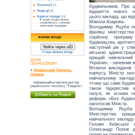
Технології
будівельників. Про 
[7]
відкриття нового н
Люди дії
[8]
цього закладу, що ві
Корисні поради
[16]
В цьому розділі можна
Миколи Азарова.
ознайомитись з різними
Володимир
Яцуба
по
корисними порадами
фахівці міністерств
серйозну програму
ФОРМА ВХОДУ
будівництва, архітек
наступний рік у
спі
Увійти через uID
міською адміністра
Стара форма входу
кращий навчальний 
погода
України», - запевнив в
Погода в Рівному
Вітаючи викладачів 
+
Український Тиждень.
корпусу, Міністр за
Новини
навчальному закладі
«тому що саме будіве
Інформаційна картина дня від
українського часопису "Тиждень".
також підкреслив в
галузі, як основи 
реформ. «Без будівн
наголосив Міністр.
Володимир
Яцуба
Міністерства кра
навчального закладу
Голови Київської м
Олександр Попов д
ордер на трикімнатну 