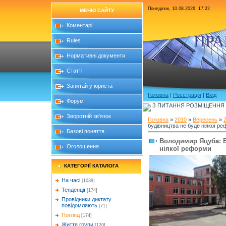
Понеділок, 10.08.2026, 17:22
МЕНЮ САЙТУ
Коментарі
ПРА
Rules
Нормативні документи
Статті
Запитай у юриста
Головна
|
Реєстрація
|
Вхід
Форум
З ПИТАННЯ РОЗМІЩЕННЯ Б
Зворотній зв'язок
Головна
»
2010
»
Вересень
»
будівництва не буде ніякої р
Базові поняття
Володимир Яцуба: Б
Оголошення
ніякої реформи
КАТЕГОРІЇ КАТАЛОГА
На часі
[1039]
Тенденції
[174]
Провідники диктату
повідомляють
[71]
Погляд
[174]
Життя групи
[120]