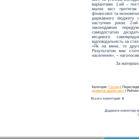
варіантами. 1-ий – пос
малих міст протягом
фінансової та економічн
державного бюджету н
наступних роках. 2-и
законодавчих переду
самодостатніх дієздат
місцевого самовряд
відповідальність за стал
«Як на мене, то друг
Результатом має стати
населення», – наголоси
За матеріал
Категорія
:
Погляд
|
Перегляді
розвиток малих міст
|
Рейтинг
Всього коментарів
:
0
Додавати коментарі м