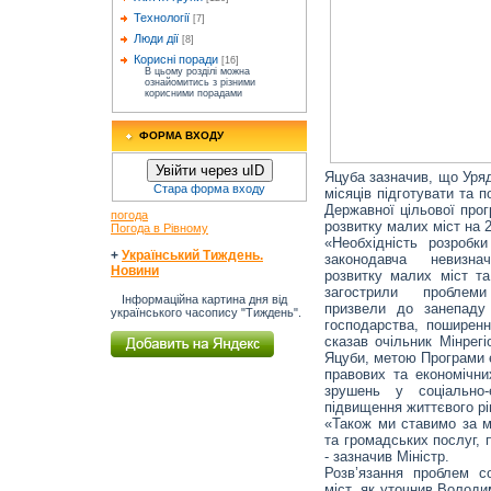
Технології
[7]
Люди дії
[8]
Корисні поради
[16]
В цьому розділі можна
ознайомитись з різними
корисними порадами
ФОРМА ВХОДУ
Увійти через uID
Яцуба зазначив, що Уря
Стара форма входу
місяців підготувати та п
Державної цільової прог
погода
розвитку малих міст на 2
Погода в Рівному
«Необхідність розробк
+
Український Тиждень.
законодавча невизнач
Новини
розвитку малих міст та
загострили проблеми 
Інформаційна картина дня від
призвели до занепаду
українського часопису "Тиждень".
господарства, поширенн
сказав очільник Мінрег
Яцуби, метою Програми є
правових та економічни
зрушень у соціально-
підвищення життєвого рі
«Також ми ставимо за м
та громадських послуг, 
- зазначив Міністр.
Розв’язання проблем со
міст, як уточнив Волод