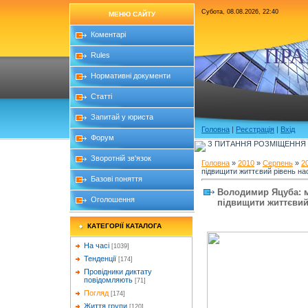
Субота, 08.08.2026, 22:40
МЕНЮ САЙТУ
Коментарі
ПРА
Rules
Нормативні документи
Статті
Запитай у юриста
Головна
|
Реєстрація
|
Вхід
Форум
З ПИТАННЯ РОЗМІЩЕННЯ Б
Зворотній зв'язок
Головна
»
2010
»
Серпень
»
2
підвищити життєвий рівень н
Базові поняття
Володимир Яцуба: м
Оголошення
підвищити життєвий
КАТЕГОРІЇ КАТАЛОГА
На часі
[1039]
Тенденції
[174]
Провідники диктату
повідомляють
[71]
Погляд
[174]
Життя групи
[120]