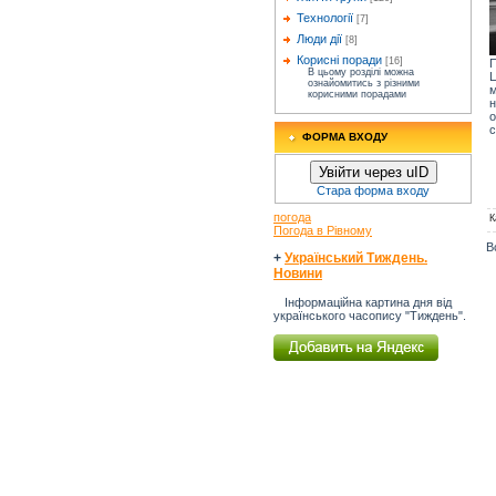
Технології
[7]
Люди дії
[8]
Корисні поради
[16]
П
В цьому розділі можна
Ц
ознайомитись з різними
м
корисними порадами
н
о
с
ФОРМА ВХОДУ
Увійти через uID
Стара форма входу
погода
К
Погода в Рівному
В
+
Український Тиждень.
Новини
Інформаційна картина дня від
українського часопису "Тиждень".