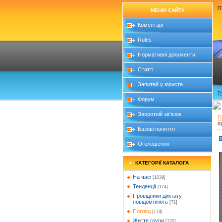
П`
МЕНЮ САЙТУ
Коментарі
Rules
Нормативні документи
Статті
Запитай у юриста
Г
Форум
Зворотній зв'язок
Г
п
Базові поняття
Оголошення
КАТЕГОРІЇ КАТАЛОГА
На часі
[1039]
Тенденції
[174]
Провідники диктату
повідомляють
[71]
Погляд
[174]
Життя групи
[120]