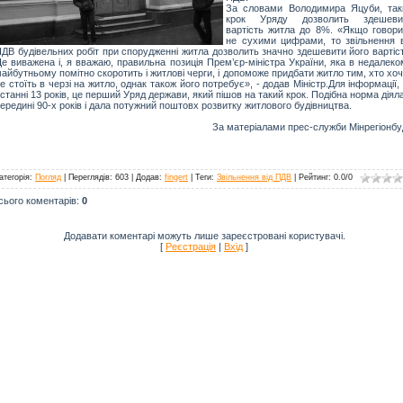
За словами Володимира Яцуби, так
крок Уряду дозволить здешеви
вартість житла до 8%. «Якщо говори
не сухими цифрами, то звільнення в
ДВ будівельних робіт при спорудженні житла дозволить значно здешевити його вартіс
е виважена і, я вважаю, правильна позиція Прем’єр-міністра України, яка в недалек
айбутньому помітно скоротить і житлові черги, і допоможе придбати житло тим, хто хоч
е стоїть в черзі на житло, однак також його потребує», - додав Міністр.Для інформації,
станні 13 років, це перший Уряд держави, який пішов на такий крок. Подібна норма діял
ередині 90-х років і дала потужний поштовх розвитку житлового будівництва.
За матеріалами прес-служби Мінрегіонбу
атегорія
:
Погляд
|
Переглядів
: 603 |
Додав
:
fingert
|
Теги
:
Звільнення від ПДВ
|
Рейтинг
:
0.0
/
0
сього коментарів
:
0
Додавати коментарі можуть лише зареєстровані користувачі.
[
Реєстрація
|
Вхід
]