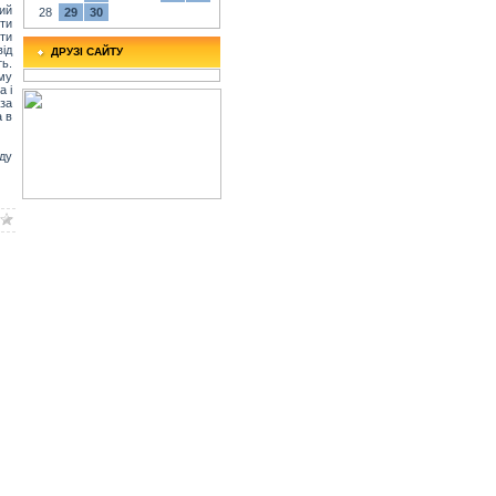
ий
28
29
30
ти
ти
ід
ДРУЗІ САЙТУ
ть.
ому
а і
 за
а в
ду