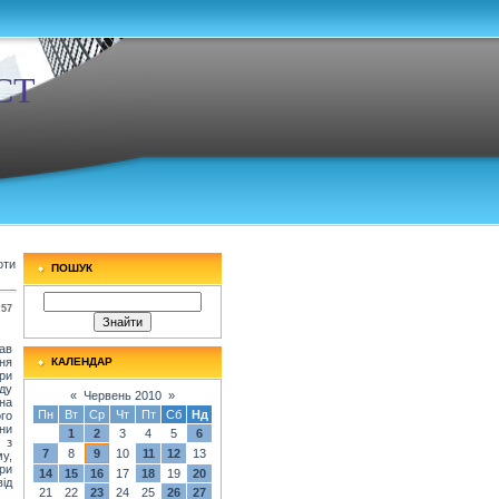
СТ
оти
ПОШУК
:57
ав
ння
КАЛЕНДАР
ри
ду
«
Червень 2010
»
 на
Пн
Вт
Ср
Чт
Пт
Сб
Нд
ого
ни
1
2
3
4
5
6
 з
7
8
9
10
11
12
13
у,
ри
14
15
16
17
18
19
20
від
21
22
23
24
25
26
27