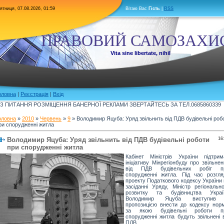
ятниця, 07.08.2026, 01:59
Вітаю Вас
Гість
|
RSS
ПРАВОВИЙ САМОЗАХИ
Vita sine libertate, nihil
оловна
|
Реєстрація
|
Вхід
З ПИТАННЯ РОЗМІЩЕННЯ БАНЕРНОЇ РЕКЛАМИ ЗВЕРТАЙТЕСЬ ЗА ТЕЛ.0685860339
оловна
»
2010
»
Червень
»
9
» Володимир Яцуба: Уряд звільнить від ПДВ будівельні роб
ри спорудженні житла
Володимир Яцуба: Уряд звільнить від ПДВ будівельні роботи
16
при спорудженні житла
Кабінет Міністрів України підтрим
ініціативу Мінрегіонбуду про звільне
від ПДВ будівельних робіт п
спорудженні житла. Під час розгля
проекту Податкового кодексу України
засіданні Уряду, Міністр регіональн
розвитку та будівництва Украї
Володимир Яцуба виступив
пропозицією внести до кодексу норм
за якою будівельні роботи п
спорудженні житла будуть звільнені 
ПДВ.