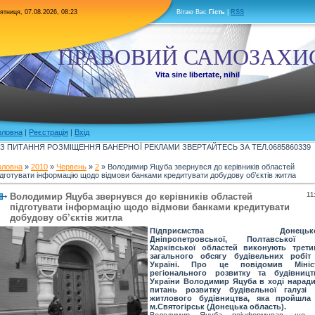
ятниця, 07.08.2026, 08:23
Вітаю Вас
Гість
|
RSS
ПРАВОВИЙ САМОЗАХИ
Vita sine libertate, nihil
оловна
|
Реєстрація
|
Вхід
З ПИТАННЯ РОЗМІЩЕННЯ БАНЕРНОЇ РЕКЛАМИ ЗВЕРТАЙТЕСЬ ЗА ТЕЛ.0685860339
оловна
»
2010
»
Червень
»
2
» Володимир Яцуба звернувся до керівників областей
ідготувати інформацію щодо відмови банками кредитувати добудову об’єктів житла
Володимир Яцуба звернувся до керівників областей
11
підготувати інформацію щодо відмови банками кредитувати
добудову об’єктів житла
Підприємства Донецько
Дніпропетровської, Полтавської 
Харківської областей виконують трети
загального обсягу будівельних робіт
Україні. Про це повідомив Мініс
регіонального розвитку та будівницт
України Володимир Яцуба в ході наради
питань розвитку будівельної галузі 
житлового будівництва, яка пройшла
м.Святогірськ (Донецька область).
Володимир Яцуба поінформував, що 