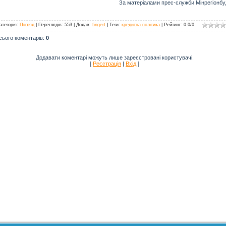
За матеріалами прес-служби Мінрегіонбу
атегорія
:
Погляд
|
Переглядів
: 553 |
Додав
:
fingert
|
Теги
:
кредитна політика
|
Рейтинг
:
0.0
/
0
сього коментарів
:
0
Додавати коментарі можуть лише зареєстровані користувачі.
[
Реєстрація
|
Вхід
]