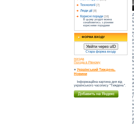
Технології
[7]
Люди дії
[8]
Д
Корисні поради
[16]
о
В цьому розділі можна
М
ознайомитись з різними
н
корисними порадами
з
м
О
ФОРМА ВХОДУ
р
п
Увійти через uID
п
т
Стара форма входу
і
В
погода
М
Погода в Рівному
«
+
Український Тиждень.
п
Новини
з
м
Інформаційна картина дня від
українського часопису "Тиждень".
н
г
б
П
т
м
н
Н
Я
р
Д