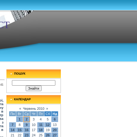
СТ
ПОШУК
:41
КАЛЕНДАР
ї,
та
ну
«
Червень 2010
»
 в
Пн
Вт
Ср
Чт
Пт
Сб
Нд
тр
ва
1
2
3
4
5
6
 з
7
8
9
10
11
12
13
та
 в
14
15
16
17
18
19
20
21
22
23
24
25
26
27
за