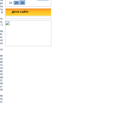
28
29
30
дні
ка
та
ДРУЗІ САЙТУ
 В
ють
у,
 1
ад
и,
а,
ня
ою
ти
де
це
де
ть
 за
ду
ем
ді
ї,
ів
єр-
нов
ир
ань
ї,