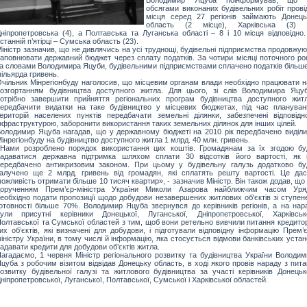
обсягами виконаних будівельних робіт прові
місця серед 27 регіонів займають Донець
область (2 місце), Харківська (3) 
ніпропетровська (4), а Полтавська та Луганська області – 8 і 10 місця відповідно.
станній п’ятірці – Сумська область (23).
іністр зазначив, що не дивлячись на усі труднощі, будівельні підприємства продовжу
аповнювати державний бюджет через сплату податків. За чотири місяці поточного рок
а словами Володимира Яцуби, будівельними підприємствами сплачено податків більше
ільярда гривень.
чільник Мінрегіонбуду наголосив, що місцевим органам влади необхідно працювати н
озгортанням будівництва доступного житла. Для цього, зі слів Володимира Яцуб
отрібно завершити прийняття регіональних програм будівництва доступного житл
ередбачити видатки на таке будівництво у місцевих бюджетах, під час плануван
ериторій населених пунктів передбачати земельні ділянки, забезпечені відповідн
нфраструктурою, заборонити використання таких земельних ділянок для інших цілей.
олодимир Яцуба нагадав, що у державному бюджеті на 2010 рік передбачено виділи
інрегіонбуду на будівництво доступного житла 1 млрд. 40 млн. гривень.
Нами розроблено порядок використання цих коштів. Громадянам за їх згодою бу
надаватися державна підтримка шляхом сплати 30 відсотків його вартості, як 
ередбачено антикризовим законом. При цьому у будівельну галузь додатково бу
алучено ще 2 млрд. гривень від громадян, які сплатять решту вартості. Це дас
ожливість отримати більше 10 тисяч квартир», - зазначив Міністр. Він також додав, що
дорученням Прем’єр-міністра України Миколи Азарова найближчим часом Уря
еобхідно подати пропозиції щодо добудови незавершених житлових об'єктів зі ступен
отовності більше 70%. Володимир Яцуба звернувся до керівників регіонів, а на нара
ули присутні керівники Донецької, Луганської, Дніпропетровської, Харківсько
олтавської та Сумської областей з тим, щоб вони ретельно вивчили питання кредитор
их об’єктів, які визначені для добудови, і підготували відповідну інформацію Прем’
іністру України, в тому числі й інформацію, яка стосується відмови банківських уста
адавати кредити для добудови об’єктів житла.
агадаємо, 1 червня Міністр регіонального розвитку та будівництва України Володим
цуба з робочим візитом відвідав Донецьку область, в ході якого провів нараду з пит
озвитку будівельної галузі та житлового будівництва за участі керівників Донецько
ніпропетровської, Луганської, Полтавської, Сумської і Харківської областей.