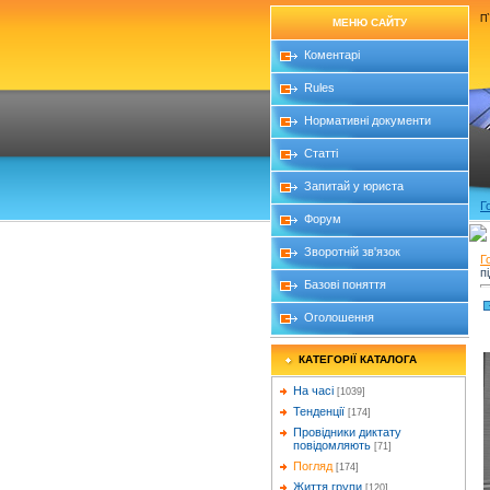
П`
МЕНЮ САЙТУ
Коментарі
Rules
Нормативні документи
Статті
Запитай у юриста
Г
Форум
Зворотній зв'язок
Г
п
Базові поняття
Оголошення
КАТЕГОРІЇ КАТАЛОГА
На часі
[1039]
Тенденції
[174]
Провідники диктату
повідомляють
[71]
Погляд
[174]
Життя групи
[120]