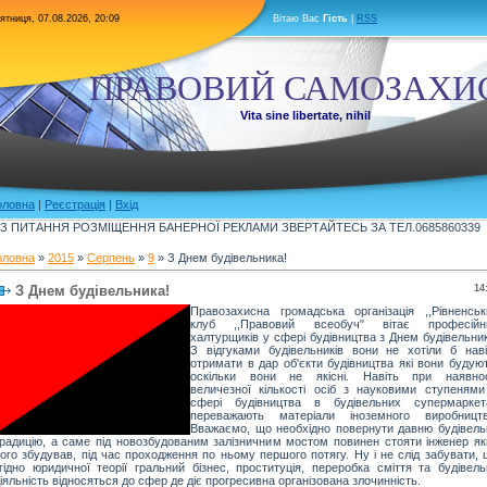
ятниця, 07.08.2026, 20:09
Вітаю Вас
Гість
|
RSS
ПРАВОВИЙ САМОЗАХИ
Vita sine libertate, nihil
оловна
|
Реєстрація
|
Вхід
З ПИТАННЯ РОЗМІЩЕННЯ БАНЕРНОЇ РЕКЛАМИ ЗВЕРТАЙТЕСЬ ЗА ТЕЛ.0685860339
оловна
»
2015
»
Серпень
»
9
» З Днем будівельника!
З Днем будівельника!
14
Правозахисна громадська організація ,,Рівненськ
клуб ,,Правовий всеобуч" вітає професійн
халтурщиків у сфері будівництва з Днем будівельни
З відгуками будівельників вони не хотіли б наві
отримати в дар об'єкти будівництва які вони будую
оскільки вони не якісні. Навіть при наявнос
величезної кількості осіб з науковими ступенями
сфері будівництва в будівельних супермаркет
переважають матеріали іноземного виробництв
Вважаємо, що необхідно повернути давню будівель
радицію, а саме під новозбудованим залізничним мостом повинен стояти інженер як
ого збудував, під час проходження по ньому першого потягу. Ну і не слід забувати,
гідно юридичної теорії гральний бізнес, проституція, переробка сміття та будівель
іяльність відносяться до сфер де діє прогресивна організована злочинність.