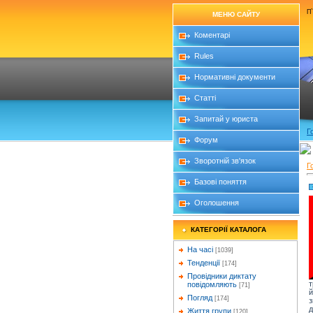
П`
МЕНЮ САЙТУ
Коментарі
Rules
Нормативні документи
Статті
Запитай у юриста
Г
Форум
Зворотній зв'язок
Г
Базові поняття
Оголошення
КАТЕГОРІЇ КАТАЛОГА
На часі
[1039]
Тенденції
[174]
Провідники диктату
т
повідомляють
[71]
й
Погляд
[174]
з
д
Життя групи
[120]