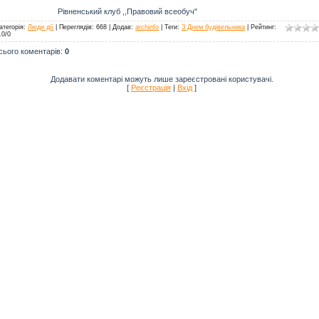
Рівненський клуб ,,Правовий всеобуч"
атегорія
:
Люди дії
|
Переглядів
: 668 |
Додав
:
archinfo
|
Теги
:
З Днем будівельника
|
Рейтинг
:
.0
/
0
сього коментарів
:
0
Додавати коментарі можуть лише зареєстровані користувачі.
[
Реєстрація
|
Вхід
]