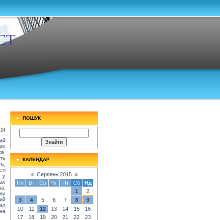
СТ
ПОШУК
:24
ий
их
ка.
ть
КАЛЕНДАР
ть,
ті
«
Серпень 2015
»
 у
ах
Пн
Вт
Ср
Чт
Пт
Сб
Нд
а.
1
2
ну
ий
3
4
5
6
7
8
9
 що
10
11
12
13
14
15
16
на
17
18
19
20
21
22
23