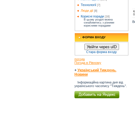
Технології
[7]
Люди дії
[8]
К
0
Корисні поради
[16]
В цьому розділі можна
В
ознайомитись з різними
корисними порадами
ФОРМА ВХОДУ
Увійти через uID
Стара форма входу
погода
Погода в Рівному
+
Український Тиждень.
Новини
Інформаційна картина дня від
українського часопису "Тиждень".