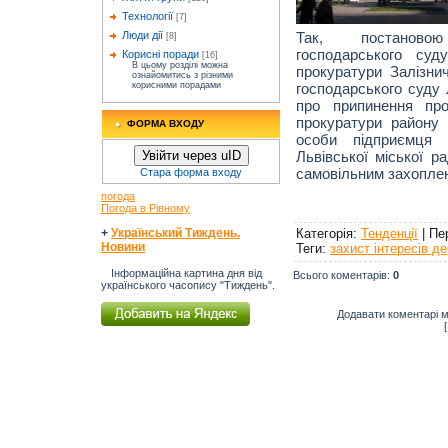
Технології
[7]
Так, постановою
Люди дії
[8]
господарського суд
Корисні поради
[16]
В цьому розділі можна
прокуратури Залізни
ознайомитись з різними
господарського суду Л
корисними порадами
про припинення пр
прокуратури району 
ФОРМА ВХОДУ
особи підприємця 
Львівської міської р
Увійти через uID
самовільним захоплен
Стара форма входу
погода
Погода в Рівному
Категорія
:
Тенденції
|
Пе
+
Український Тиждень.
Новини
Теги
:
захист інтересів д
Інформаційна картина дня від
Всього коментарів
:
0
українського часопису "Тиждень".
Додавати коментарі м