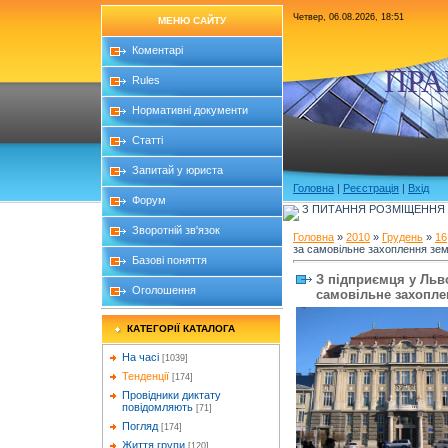
Четвер, 06.08.2026, 18:51
МЕНЮ САЙТУ
Коментарі
ПРА
Rules
Нормативні документи
Статті
Запитай у юриста
Головна
|
Реєстрація
|
Вхід
Форум
З ПИТАННЯ РОЗМІЩЕННЯ Б
Зворотній зв'язок
Головна
»
2010
»
Грудень
»
16
за самовільне захоплення зем
Базові поняття
З підприємця у Льво
Оголошення
самовільне захопле
КАТЕГОРІЇ КАТАЛОГА
На часі
[1039]
Тенденції
[174]
Провідники диктату
повідомляють
[71]
Погляд
[174]
Життя групи
[120]