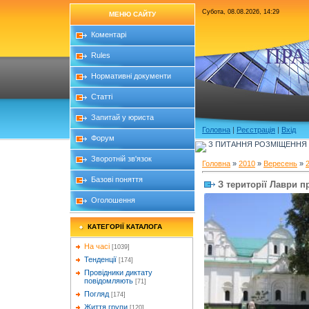
Субота, 08.08.2026, 14:29
МЕНЮ САЙТУ
Коментарі
ПРА
Rules
Нормативні документи
Статті
Запитай у юриста
Головна
|
Реєстрація
|
Вхід
Форум
З ПИТАННЯ РОЗМІЩЕННЯ Б
Зворотній зв'язок
Головна
»
2010
»
Вересень
»
Базові поняття
З території Лаври п
Оголошення
КАТЕГОРІЇ КАТАЛОГА
На часі
[1039]
Тенденції
[174]
Провідники диктату
повідомляють
[71]
Погляд
[174]
Життя групи
[120]