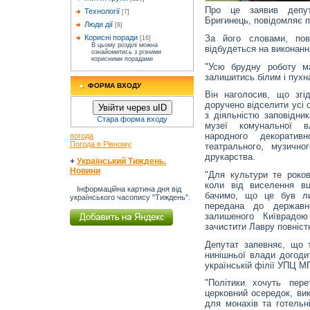
Про це заявив депу
Технології
[7]
Бригинець, повідомляє 
Люди дії
[8]
За його словами, пов
Корисні поради
[16]
В цьому розділі можна
відбудеться на виконанн
ознайомитись з різними
корисними порадами
"Усю брудну роботу м
залишитись білим і пухн
ФОРМА ВХОДУ
Він наголосив, що зг
доручено відселити усі о
Увійти через uID
з діяльністю заповідни
Стара форма входу
музеї комунальної в
народного декоратив
погода
Погода в Рівному
театрального, музично
друкарства.
+
Український Тиждень.
Новини
"Для культури те роков
коли від виселення вц
Інформаційна картина дня від
бачимо, що це був ли
українського часопису "Тиждень".
передана до державн
залишеного Київрадою
зачистити Лавру повністю
Депутат запевняє, що т
нинішньої влади догодит
українській філії УПЦ М
"Політики хочуть пер
церковний осередок, ви
для монахів та готельні