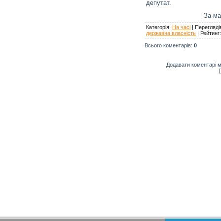
депутат.
За ма
Категорія
:
На часі
|
Перегляді
державна власність
|
Рейтинг
Всього коментарів
:
0
Додавати коментарі м