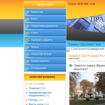
Субота, 08.08.2026, 13:40
МЕНЮ САЙТУ
Коментарі
ПРА
Rules
Нормативні документи
Статті
Запитай у юриста
Головна
|
Реєстрація
|
Вхід
Форум
З ПИТАННЯ РОЗМІЩЕННЯ Б
Зворотній зв'язок
Головна
»
2010
»
Травень
»
2
»
висотка?
Базові поняття
Замість парку Фран
Оголошення
висотка?
КАТЕГОРІЇ КАТАЛОГА
На часі
[1039]
Тенденції
[174]
Провідники диктату
повідомляють
[71]
Погляд
[174]
Життя групи
[120]