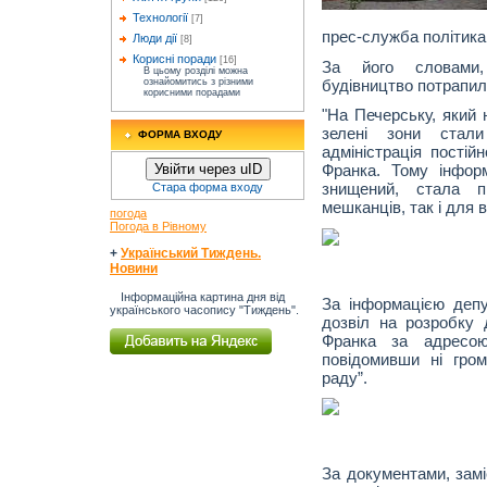
Технології
[7]
прес-служба політика
Люди дії
[8]
Корисні поради
[16]
За його словами,
В цьому розділі можна
будівництво потрапил
ознайомитись з різними
корисними порадами
"На Печерську, який 
зелені зони стали
ФОРМА ВХОДУ
адміністрація постій
Увійти через uID
Франка. Тому інфор
знищений, стала п
Стара форма входу
мешканців, так і для 
погода
Погода в Рівному
+
Український Тиждень.
Новини
Інформаційна картина дня від
За інформацією депу
українського часопису "Тиждень".
дозвіл на розробку 
Франка за адресою
повідомивши ні гром
раду”.
За документами, замі