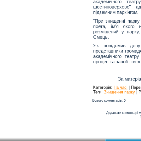
академічного теат
шестиповерхової ад
підземним паркінгом.
"При знищенні парку
поета, ім’я якого 
розміщений у парку,
Ємець.
Як повідомив депу
представники громадс
академічного театр
процес та запобігти 
За матері
Категорія
:
На часі
|
Пере
Теги
:
Знищення парку
|
Р
Всього коментарів
:
0
Додавати коментарі м