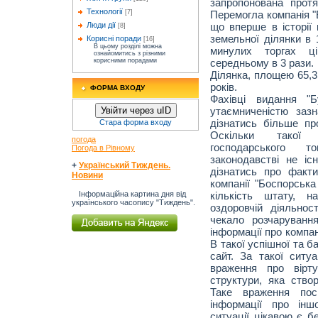
запропонована протя
Технології
Перемогла компанія "
[7]
що вперше в історії 
Люди дії
[8]
земельної ділянки в 
Корисні поради
[16]
В цьому розділі можна
минулих торгах ц
ознайомитись з різними
середньому в 3 рази.
корисними порадами
Ділянка, площею 65,3
років.
ФОРМА ВХОДУ
Фахівці видання "Б
утаємниченістю заз
Увійти через uID
дізнатись більше про
Стара форма входу
Оскільки такої о
погода
господарського 
Погода в Рівному
законодавстві не іс
+
Український Тиждень.
дізнатись про факти
Новини
компанії "Боспорська
кількість штату, н
Інформаційна картина дня від
українського часопису "Тиждень".
оздоровчій діяльнос
чекало розчаруванн
інформації про компа
В такої успішної та ба
сайт. За такої ситу
враження про вірту
структури, яка ство
Таке враження поси
інформації про інш
ситуації цікавою є б