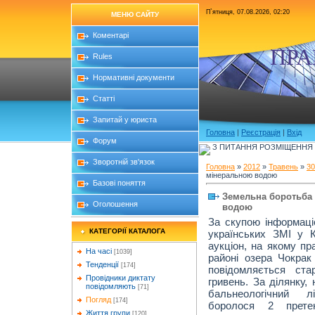
П`ятниця, 07.08.2026, 02:20
МЕНЮ САЙТУ
Коментарі
ПРА
Rules
Нормативні документи
Статті
Запитай у юриста
Головна
|
Реєстрація
|
Вхід
Форум
З ПИТАННЯ РОЗМІЩЕННЯ Б
Зворотній зв'язок
Головна
»
2012
»
Травень
»
30
мінеральною водою
Базові поняття
Земельна боротьба 
Оголошення
водою
За скупою інформаці
КАТЕГОРІЇ КАТАЛОГА
українських ЗМІ у 
аукціон, на якому пр
На часі
[1039]
районі озера Чокрак
Тенденції
[174]
повідомляється ста
Провідники диктату
гривень. За ділянку,
повідомляють
[71]
бальнеологічний лі
Погляд
[174]
боролося 2 прете
Життя групи
[120]