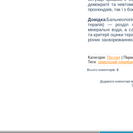
демократії та невтом
прохюндаїв, так і з бо
Довідка
:Бальнеолог
терапія) — розділ 
мінеральні води, а с
та критерії оцінки те
різних захворюваннях
Категорія
:
Погляд
|
Пере
Теги
:
земельний дериба
Всього коментарів
:
0
Додавати коментарі м