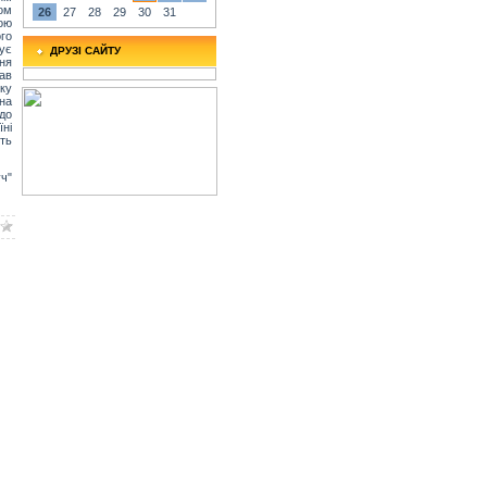
ом
26
27
28
29
30
31
ою
го
ує
ДРУЗІ САЙТУ
ня
ав
ку
на
до
їні
ть
уч"