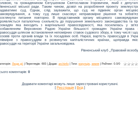
головою, та громадянином Євтушенком Святославом Ігоровичем, який є депутат
івненської міської ради. Таким чином, дозвіл на розроблення проекту землеустр
надаватиме суд. Однак, слід зауважити, що суд не підміняє орган місцево
самоврядування, а тому суд лише скасовує неправомірне рішення та зобов'яз
розглянути питання повторно. В представників органу місцевого самоврядуван
роявляється паталогічна схильність до порушення земельного законодавства та пр
ромадян яка виходить з маргінальної правосвідомості, яка посилилась у зв'яз
позбавленням Верховною Радою України більшості громадян України права 
равосуддя шляхом встановлення непомірних ставок судового збору, в тому числі і що
озовів проти органів влади та їх посадових осіб. Наразі, вартість правосуддя в Укра
співмірне з правосуддям в розвинутих капіталістичних країнах, щоправда якіс
равосуддя на території України загальновідома.
Рівненський клуб ,,Правовий всеоб
атегорія
:
Люди дії
|
Переглядів
: 693 |
Додав
:
archinfo
|
Теги
:
корупція
,
земля
|
Рейтинг
:
0.0
/
0
сього коментарів
:
0
Додавати коментарі можуть лише зареєстровані користувачі.
[
Реєстрація
|
Вхід
]