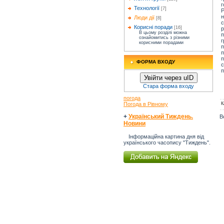
Технології
[7]
Р
Люди дії
[8]
Корисні поради
[16]
В цьому розділі можна
п
ознайомитись з різними
г
корисними порадами
п
п
ФОРМА ВХОДУ
п
Увійти через uID
Стара форма входу
погода
К
Погода в Рівному
+
Український Тиждень.
В
Новини
Інформаційна картина дня від
українського часопису "Тиждень".