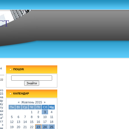
СТ
ні
ПОШУК
:22
го
015
КАЛЕНДАР
на
ду
«
Жовтень 2015
»
ову
Пн
Вт
Ср
Чт
Пт
Сб
Нд
ту
ки
1
2
3
4
их
5
6
7
8
9
10
11
ва"
ст
12
13
14
15
16
17
18
 з
19
20
21
22
23
24
25
им