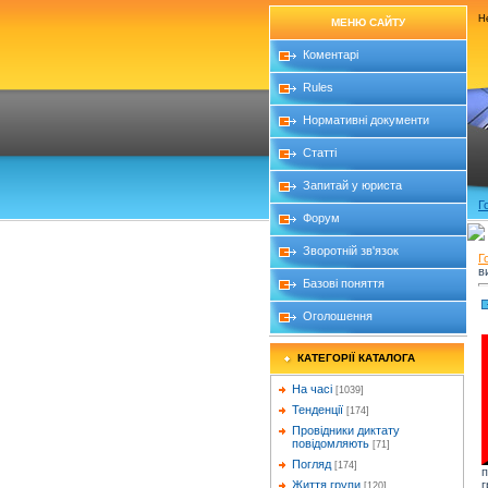
Не
МЕНЮ САЙТУ
Коментарі
Rules
Нормативні документи
Статті
Запитай у юриста
Г
Форум
Зворотній зв'язок
Г
в
Базові поняття
Оголошення
КАТЕГОРІЇ КАТАЛОГА
На часі
[1039]
Тенденції
[174]
Провідники диктату
повідомляють
[71]
Погляд
[174]
п
Життя групи
[120]