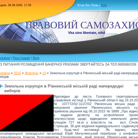
діля, 09.08.2026, 17:39
Вітаю Вас
Гість
|
RSS
ПРАВОВИЙ САМОЗАХИ
Vita sine libertate, nihil
оловна
|
Реєстрація
|
Вхід
З ПИТАННЯ РОЗМІЩЕННЯ БАНЕРНОЇ РЕКЛАМИ ЗВЕРТАЙТЕСЬ ЗА ТЕЛ.0685860339
оловна
»
2015
»
Жовтень
»
23
» Земельна корупція в Рівненській міській раді напередод
иборів
Земельна корупція в Рівненській міській раді напередодні
00
виборів
Відповідно до листа Головного територіально
управління юстиції у Рівненській області від 16.10.2
№ 107772/02-11/27/02 Рівненська міська рада 
виконання рішення Рівненського міського су
прийняла рішення від 06.10.2015 № 5888 ,,Про відм
у наданні дозволу на розроблення проек
землеустрою щодо відведення земельної ділян
площею 727 кв.м у власність на вул. Січов
Стрільців, 36 для ведення індивідуального садівницт
без будь-якої мотивації. Як відомо, юри
осередницької громадської організації Юрій Мачулянський перебуває у конфлікті
громадянином Хомком Володимиром Євгеновичем, який працює Рівненським міськ