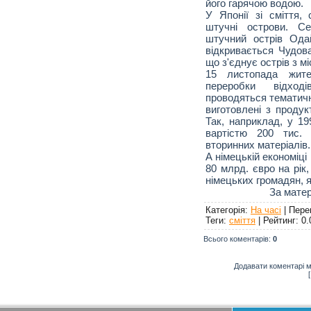
його гарячою водою.
У Японії зі сміття,
штучні острови. С
штучний острів Одай
відкривається Чудова
що з'єднує острів з мі
15 листопада жит
переробки відход
проводяться тематичні
виготовлені з продук
Так, наприклад, у 19
вартістю 200 тис. 
вторинних матеріалів.
А німецькій економіц
80 млрд. євро на рік
німецьких громадян, я
За мате
Категорія
:
На часі
|
Пере
Теги
:
сміття
|
Рейтинг
:
0.
Всього коментарів
:
0
Додавати коментарі м