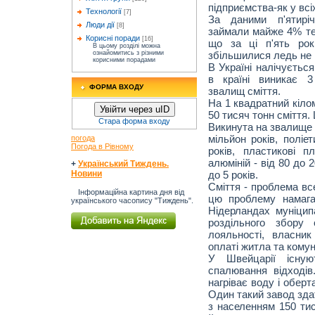
підприємства-як у всіх
Технології
[7]
За даними п'ятиріч
Люди дії
[8]
займали майже 4% тер
Корисні поради
[16]
що за ці п'ять рокі
В цьому розділі можна
збільшилися ледь не в
ознайомитись з різними
корисними порадами
В Україні налічується
в країні виникає 3
ФОРМА ВХОДУ
звалищ сміття.
На 1 квадратний кіло
Увійти через uID
50 тисяч тонн сміття.
Стара форма входу
Викинута на звалище 
мільйон років, поліе
погода
Погода в Рівному
років, пластикові 
алюміній - від 80 до 2
+
Український Тиждень.
до 5 років.
Новини
Сміття - проблема все
Інформаційна картина дня від
цю проблему намага
українського часопису "Тиждень".
Нідерландах муніци
роздільного збору 
лояльності, власни
оплаті житла та кому
У Швейцарії існую
спалювання відходів
нагріває воду і оберт
Один такий завод зда
з населенням 150 тис