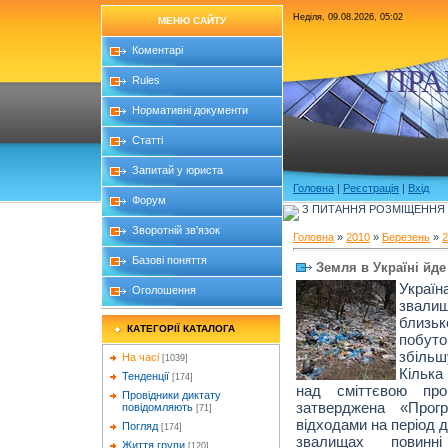
Неділя, 09.08.2026, 05:02
МЕНЮ САЙТУ
Коментарі
ПРА
Rules
Нормативні документи
Статті
Запитай у юриста
Головна
|
Реєстрація
|
Вхід
Форум
З ПИТАННЯ РОЗМІЩЕННЯ Б
Зворотній зв'язок
Головна
»
2010
»
Березень
»
2
Базові поняття
Земля в Україні йде
Україн
Оголошення
звали
близьк
КАТЕГОРІЇ КАТАЛОГА
побуто
збільш
На часі
[1039]
Кілька
Тенденції
[174]
над сміттєвою пр
Провідники диктату
затверджена «Прог
повідомляють
[71]
відходами на період д
Погляд
[174]
звалищах повинн
Життя групи
[120]