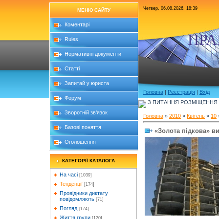
Четвер, 06.08.2026, 18:39
МЕНЮ САЙТУ
Коментарі
ПРА
Rules
Нормативні документи
Статті
Запитай у юриста
Головна
|
Реєстрація
|
Вхід
Форум
З ПИТАННЯ РОЗМІЩЕННЯ Б
Зворотній зв'язок
Головна
»
2010
»
Квітень
»
10
Базові поняття
«Золота підкова» в
Оголошення
КАТЕГОРІЇ КАТАЛОГА
На часі
[1039]
Тенденції
[174]
Провідники диктату
повідомляють
[71]
Погляд
[174]
Життя групи
[120]