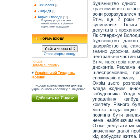
будівництво одного 
Технології
[7]
красномовною назвою
Люди дії
[8]
вони розрахувалися п
Корисні поради
[16]
Втім, ще 2 роки то
В цьому розділі можна
зупинилися. Тільки
ознайомитись з різними
корисними порадами
депутатів із проханням
Як стверджує Володим
ФОРМА ВХОДУ
будівництво даног
шахрайство від сам
Увійти через uID
значно дорожча, ані
Стара форма входу
центральній частині м
Втім, інвесторів при
погода
Погода в Рівному
дисконтів. Реклама н
цілеспрямовано, пр
+
Український Тиждень.
споживачів в оману.
Новини
Окрім цього, розпові
Інформаційна картина дня від
влада жодним чином
українського часопису "Тиждень".
забудовника. Угоду 
управління капбуд
комітету Рівного б
міська влада ініціює
повинна бути випла
нема і найближчим ма
Отже, депутати місь
вивченням даної про
хід добудови житла. 