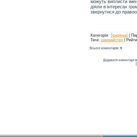
можуть виплисти імен
діяли в інтересах гро
звернутися до правоо
Категорія
:
Тенденції
|
Пе
Теги
:
шахрайство
|
Рейти
Всього коментарів
:
0
Додавати коментарі м