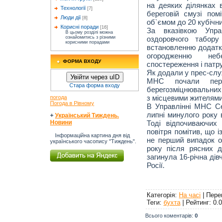
на деяких ділянках 
Технології
[7]
береговій смузі пом
Люди дії
[8]
об`ємом до 20 кубічни
Корисні поради
[16]
За вказівкою Упр
В цьому розділі можна
оздоровчого табор
ознайомитись з різними
корисними порадами
встановленню додатк
огородженню неб
ФОРМА ВХОДУ
спостереження і патру
Як додали у прес-служ
Увійти через uID
МНС почали пере
Стара форма входу
берегозміцнювальних 
з місцевими жителями
погода
Погода в Рівному
В Управлінні МНС С
липні минулого року 
+
Український Тиждень.
Тоді відпочиваючих
Новини
повітря помітив, що і
Інформаційна картина дня від
не перший випадок о
українського часопису "Тиждень".
року після рясних д
загинула 16-річна дів
Росії.
Категорія
:
На часі
|
Пере
Теги
:
бухта
|
Рейтинг
:
0.0
Всього коментарів
:
0