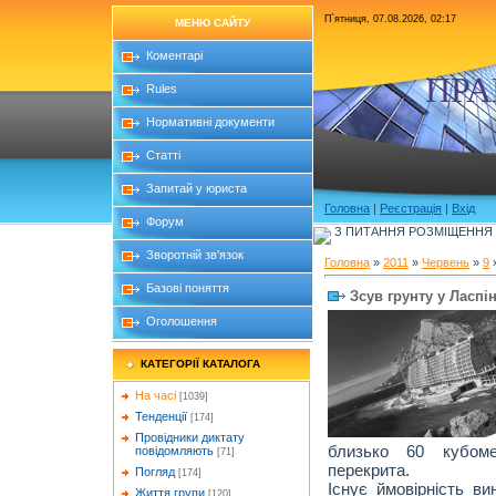
П`ятниця, 07.08.2026, 02:17
МЕНЮ САЙТУ
Коментарі
ПРА
Rules
Нормативні документи
Статті
Запитай у юриста
Головна
|
Реєстрація
|
Вхід
Форум
З ПИТАННЯ РОЗМІЩЕННЯ Б
Зворотній зв'язок
Головна
»
2011
»
Червень
»
9
»
Базові поняття
Зсув грунту у Ласпін
Оголошення
КАТЕГОРІЇ КАТАЛОГА
На часі
[1039]
Тенденції
[174]
Провідники диктату
близько 60 кубоме
повідомляють
[71]
перекрита.
Погляд
[174]
Існує ймовірність ви
Життя групи
[120]